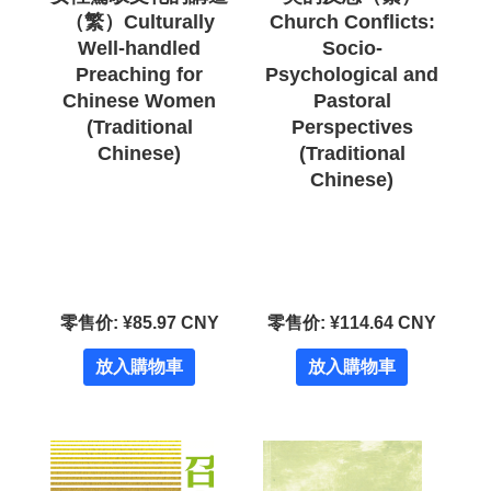
（繁）Culturally
Church Conflicts:
Well-handled
Socio-
Preaching for
Psychological and
Chinese Women
Pastoral
(Traditional
Perspectives
Chinese)
(Traditional
Chinese)
零售价: ¥85.97 CNY
零售价: ¥114.64 CNY
放入購物車
放入購物車