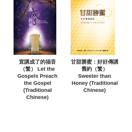
宣講成了的福音
甘甜勝蜜：好好傳講
（繁） Let the
舊約（繁）
Gospels Preach
Sweeter than
the Gospel
Honey (Traditional
(Traditional
Chinese)
Chinese)