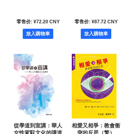
零售价: ¥72.20 CNY
零售价: ¥87.72 CNY
放入購物車
放入購物車
從學道到宣講：華人
相愛又相爭：教會衝
女性駕馭文化的講道
突的反思（繁）