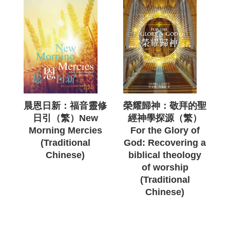
晨恩日新：福音靈修
榮耀歸神：敬拜的聖
日引（繁）New
經神學探源（繁）
Morning Mercies
For the Glory of
(Traditional
God: Recovering a
Chinese)
biblical theology
of worship
(Traditional
Chinese)