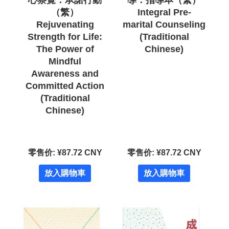
心察覺．承諾行動
導：指導本（繁）
（繁）
Integral Pre-
Rejuvenating
marital Counseling
Strength for Life:
(Traditional
The Power of
Chinese)
Mindful
Awareness and
Committed Action
(Traditional
Chinese)
零售价: ¥87.72 CNY
零售价: ¥87.72 CNY
放入購物車
放入購物車