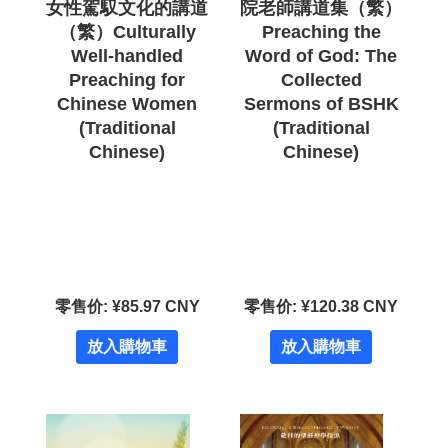
女性駕馭文化的講道
院老師講道集（繁）
（繁）Culturally
Preaching the
Well-handled
Word of God: The
Preaching for
Collected
Chinese Women
Sermons of BSHK
(Traditional
(Traditional
Chinese)
Chinese)
零售价: ¥85.97 CNY
零售价: ¥120.38 CNY
放入購物車
放入購物車