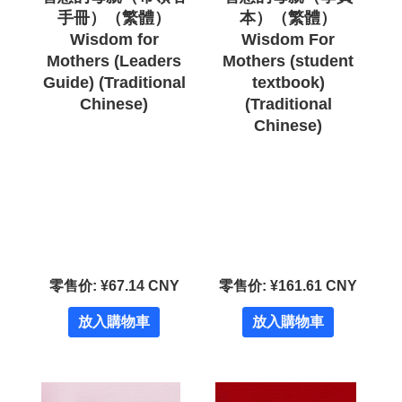
手冊）（繁體）
本）（繁體）
Wisdom for
Wisdom For
Mothers (Leaders
Mothers (student
Guide) (Traditional
textbook)
Chinese)
(Traditional
Chinese)
零售价: ¥67.14 CNY
零售价: ¥161.61 CNY
放入購物車
放入購物車