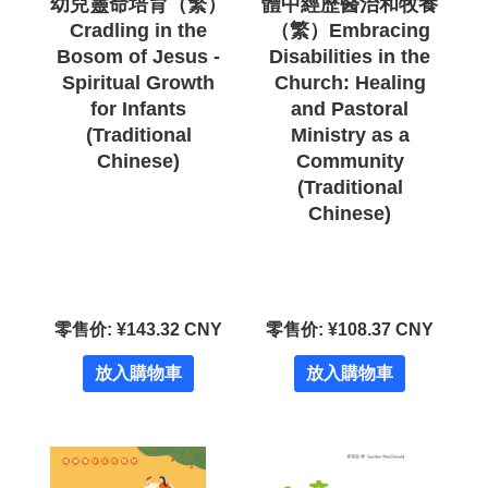
幼兒靈命培育（繁）
體中經歷醫治和牧養
Cradling in the
（繁）Embracing
Bosom of Jesus -
Disabilities in the
Spiritual Growth
Church: Healing
for Infants
and Pastoral
(Traditional
Ministry as a
Chinese)
Community
(Traditional
Chinese)
零售价: ¥143.32 CNY
零售价: ¥108.37 CNY
放入購物車
放入購物車