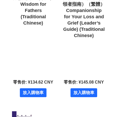
Wisdom for
領者指南）（繁體）
Fathers
Companionship
(Traditional
for Your Loss and
Chinese)
Grief (Leader’s
Guide) (Traditional
Chinese)
零售价: ¥134.62 CNY
零售价: ¥145.08 CNY
放入購物車
放入購物車