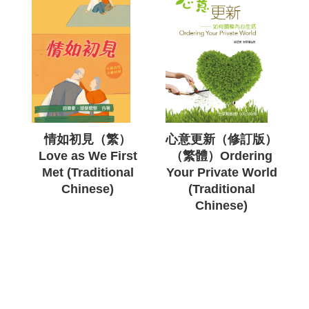
情如初見（繁）
心意更新（修訂版）
Love as We First
（繁體）Ordering
Met (Traditional
Your Private World
Chinese)
(Traditional
Chinese)