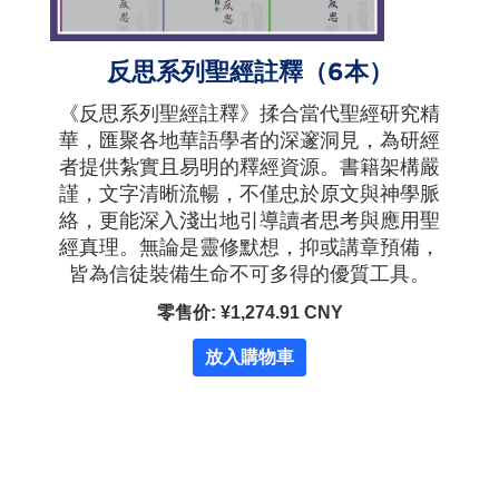
反思系列聖經註釋（6本）
《反思系列聖經註釋》揉合當代聖經研究精
華，匯聚各地華語學者的深邃洞見，為研經
者提供紮實且易明的釋經資源。書籍架構嚴
謹，文字清晰流暢，不僅忠於原文與神學脈
絡，更能深入淺出地引導讀者思考與應用聖
經真理。無論是靈修默想，抑或講章預備，
皆為信徒裝備生命不可多得的優質工具。
零售价: ¥1,274.91 CNY
放入購物車