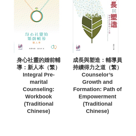
身心社靈的婚前輔
成長與塑造：輔導員
導：新人本（繁）
持續得力之道（繁）
Integral Pre-
Counselor’s
marital
Growth and
Counseling:
Formation: Path of
Workbook
Empowerment
(Traditional
(Traditional
Chinese)
Chinese)