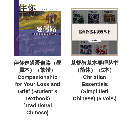
伴你走過憂傷路（學
基督教基本要理丛书
員本）（繁體）
（简体）（5本）
Companionship
Christian
for Your Loss and
Essentials
Grief (Student’s
(Simplified
Textbook)
Chinese) (5 vols.)
(Traditional
Chinese)