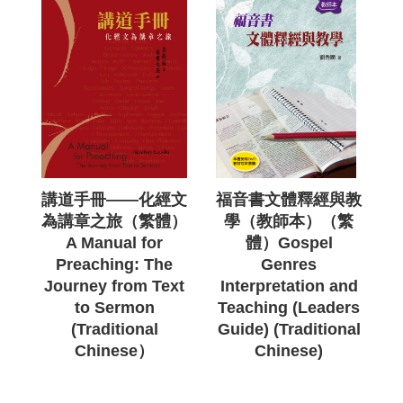
講道手冊——化經文
福音書文體釋經與教
為講章之旅（繁體）
學（教師本）（繁
A Manual for
體）Gospel
Preaching: The
Genres
Journey from Text
Interpretation and
to Sermon
Teaching (Leaders
(Traditional
Guide) (Traditional
Chinese）
Chinese)