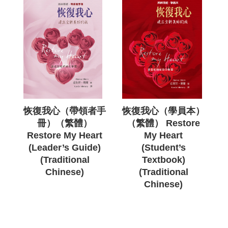
恢復我心（帶領者手
恢復我心（學員本）
冊）（繁體）
（繁體） Restore
Restore My Heart
My Heart
(Leader’s Guide)
(Student’s
(Traditional
Textbook)
Chinese)
(Traditional
Chinese)