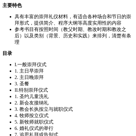
本书专门为长老会、改革宗神学生及牧师而写，但是也通过提
主要特色
供崇拜形式的圣经依据来教育和鼓励信徒们，重申传统改革宗
崇拜的圣经根。书后的附录提供了按照历史时期和类别的参考
具有丰富的崇拜礼仪材料，有适合各种场合和节日的崇
书目，为想要进一步了解改革宗崇拜传统的读者，提供了清晰
拜形式，提供简介、程序大纲等高度实用性的内容
的指引。
参考书目有按照时间（教父时期、教改时期和教改之
后）以及类别（背景、历史和实践）来排列，清楚有条
理
目录
I.一般崇拜仪式
1. 主日早崇拜
2. 主日晚崇拜
3. 圣餐
II.特别崇拜仪式
1. 圣约儿童洗礼
2. 新会友接纳礼
3. 教会长执按立与就职仪式
4. 牧师按立仪式
5. 新牧师就职仪式
6. 婚礼仪式的举行
7. 追思礼拜或告别式