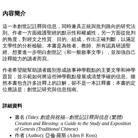
內容簡介
這一本創世記註釋與信息，同時兼具正統與批判路向的研究法
則。作者一方面維護聖經的默示性和權威性，另一方面從批判
的角度，對經文之性質、目的、組成，作出正確判斷，以滿足
文學性的分析檢驗。本書是為牧者、教師、所有認真研讀聖
經、想要進一步明白創世記（和一般敘事文學），並加強自己
詮釋能力的讀者而寫。
作者希望能幫助讀者鑑別形成故事神學觀點的主要文學和神學
題旨，並示範如何將這些神學觀點發展成清楚準確的信息。雖
然本書包含許多詮釋上的註解，卻不是一本註釋書；本書的定
位應該是：創世記研究與信息指南。
詳細資料
書名 (Title):
創造與祝福—創世記註釋與信息 (繁體)
Creation and Blessing: a Guide to the Study and Exposition
of Genesis (Traditional Chinese)
作者 (Author): 亞倫‧羅斯 (Allen P. Ross)