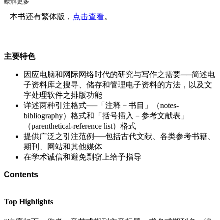
瞭解更多
为因应此需要，本书也列举古代文献（例如：旧约典外文献、
早期教父着作、古代近东文献）之引注范例。本书也提供
本书还有繁体版，
点击查看
。
了“作者－年份”格式的引注原则和范例，以及教牧学研究常用
的一些引注范例（例如：访谈、录音和报章等）。
第三版所采用的中英文引注格式乃根据前两版所依循之原则进
主要特色
行修订，英文引注格式主要根据Turabian第九版（2018）。至
于圣经研究领域中特殊的引注范例仍旧参照SBL Handbook of
因应电脑和网际网络时代的研究与写作之需要──简述电
Style（SBLHS）第二版，并依循Turabian第九版之格式作出相
子资料库之搜寻、储存和管理电子资料的方法，以及文
应的调整。中文资料的格式亦参照了中文学术界写作之惯例而
字处理软件之排版功能
作出一些调整。经文表示法则参照了香港和台湾主要基督教出
详述两种引注格式──「注释－书目」（notes-
版社所使用的标注惯例编写而成。
bibliography）格式和「括号插入－参考文献表」
（parenthetical-reference list）格式
提供广泛之引注范例──包括古代文献、各类参考书籍、
期刊、网站和其他媒体
在学术诚信和避免剽窃上给予指导
Contents
Top Highlights