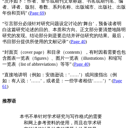
“次序如下：作者、章节或期刊文章标题、书名或期刊名、编
者、译者、版别、卷数、系列名称、出版城市、出版社、出版
年份和页码” (
Page 69
)
“引言部分必须针对研究问题设定讨论的‘舞台’，预备读者明
白这篇研究论述的目的、本质和方向。正文部分要清楚地陈明
研究的发现。结论部分则是要总结并评估研究的结果。最后，
书目部分提供所使用的文献记录” (
Page 40
)
“封面页（
cover page
）和目录（
contents
），有时因着需要也包
含图表一览表（
figures
）、图片一览表（
illustrations
）和缩写
一览表（
list of abbreviations
）等等” (
Page 40
)
“直接地讲明（例如：安德逊说：‘……’）或间接指出（例
如：有人说：‘……’，或者是：一些学者相信‘……’）” (
Page
61
)
推荐语
本书不单针对学术研究与写作格式的需要
和网上参考资料的使用，而且在学术研