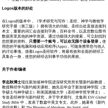
Logos版本的好处
在Logos的版本中，《学术研究与写作：圣经、神学与教牧学
研究手册（第三版）》拥有强大的功能。圣经出处直接连接到
本文，重要的词汇会连接到字典，百科全书，以及您数位图书
数据库里其他的神学资源。通过功能强大的搜索，可立刻找到
您想要的资料。
只需要一个账号，可以在无限个设备登录，
使
用您的平板电脑和移动应用程序(Apps)，可随身携带您与他人
的讨论事项。借着Logos圣经软件，将最有效和全面的研经工
具集合一身，使您的研经达到事半功倍的果效。
关于作者/编者
李志秋博士
现任新加坡神学院进深研究所所长暨新约副教授，
教授释经学与新约相关课程。她先后毕业于新加坡神学院（文
学硕士与神学硕士）和美国惠顿大学（圣经神学哲学博士），
专攻圣经神学与新约研究，并于学术期刊、文集和
ESV Global
Study Bible
中，发表了数篇中英文专文。此外，她著有《新约
书信诠释》和
The Blessing of Abraham, the Spirit, and