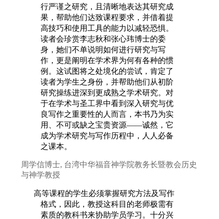
行严谨之研究，且清晰地表达其研究成
果，帮助他们达致课程要求，并借着提
高技巧和使用工具的能力以减轻恐惧。
读者会珍赏李志秋和张心玮博士的委
身，她们不单说明如何进行研究与写
作，更是阐明在学术界为何有各种的惯
例。这试图将之处境化的尝试，肯定了
读者为学生之身份，并帮助他们从初阶
研究操练进深到更成熟之学术研究。对
于在学术与圣工界中看到深入研究与优
良写作之重要性的人而言，本书乃为实
用、不可或缺之宝贵资源——诚然，它
成为学术研究与写作历程中，人人必备
之课本。
周学信博士, 台湾中华福音神学院教务长暨教会历史
与神学教授
高等课程的学生必须掌握研究方法及写作
格式，因此，教授这科目的老师极需有
素质的教科书来协助学员学习。十分兴