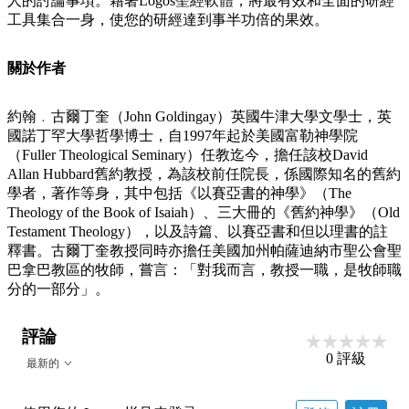
人的討論事項。藉著Logos聖經軟體，將最有效和全面的研經
工具集合一身，使您的研經達到事半功倍的果效。
關於作者
約翰﹒古爾丁奎（John Goldingay）英國牛津大學文學士，英
國諾丁罕大學哲學博士，自1997年起於美國富勒神學院
（Fuller Theological Seminary）任教迄今，擔任該校David
Allan Hubbard舊約教授，為該校前任院長，係國際知名的舊約
學者，著作等身，其中包括《以賽亞書的神學》（The
Theology of the Book of Isaiah）、三大冊的《舊約神學》（Old
Testament Theology），以及詩篇、以賽亞書和但以理書的註
釋書。古爾丁奎教授同時亦擔任美國加州帕薩迪納市聖公會聖
巴拿巴教區的牧師，嘗言：「對我而言，教授一職，是牧師職
分的一部分」。
評論
0
評級
最新的