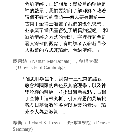
舊約聖經，正好相反：鑑於舊約聖經是
神的啟示，我們要如何了解耶穌？藉著
這個不尋常的問題──何以要有新約──
古爾丁奎博士顛覆了我們的現代思想，
並暴露了當代基督徒了解舊約聖經──和
新約聖經之方式的弱點。字裡行間全是
發人深省的觀點，有助讀者以嶄新且令
人振奮的方式閱讀新、舊約聖經。」
麥唐納（Nathan MacDonald），劍橋大學
（University of Cambridge）
「省思耶穌生平、詩篇一三七篇的議題、
教會和國家的角色及其倫理學，以及神
學詮釋的釋經，並提出嶄新觀點，古爾
丁奎博士追根究柢、引人深思的見解挑
戰今日基督教許多習以為常的看法，讀
來令人為之激賞。」
希斯（Richard S. Hess），丹佛神學院（Denver
Seminary）