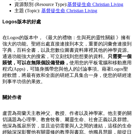
資源類別 (Resource Type):
基督徒生命 Christian Living
主題 (Topic):
基督徒生命 Christian Living
Logos版本的好處
在Logos的版本中，《最大的禮物：生與死的靈性關顧 》擁有
強大的功能。聖經出處直接連接到本文，重要的詞彙會連接到
字典，百科全書，以及您數位圖書資料庫裡其他的神學資源。
通過功能強大的搜索，可立刻找到您想要的資料。
只需要一個
賬號，可以在無限個設備登錄，
使用您的平板電腦和移動應用
程式(Apps)，可隨身攜帶您與他人的討論事項。藉著Logos聖
經軟體，將最有效和全面的研經工具集合一身，使您的研經達
到事半功倍的果效。
關於作者
盧雲為荷蘭天主教神父、教授、作者以及神學家。他主要的關
切議題為心理學、教會牧養、屬靈生命、社會正義以及群體。
他深為孤寂所苦，並且迫切需要與人之間的連結，這樣的生命
經驗深深影響他有關靈修的教導與書寫。他獨具慧眼，能從日