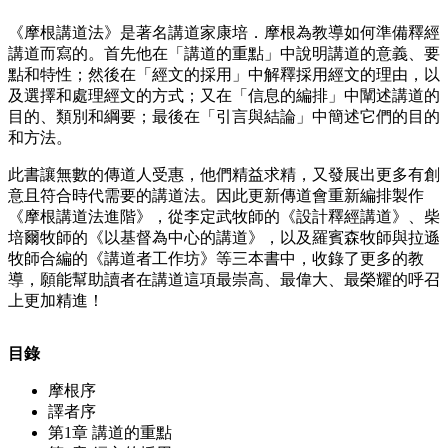
《摩根講道法》是著名講道家康培．摩根為教導如何準備釋經
講道而寫的。首先他在「講道的重點」中說明講道的意義、要
點和特性；然後在「經文的採用」中解釋採用經文的理由，以
及選擇和處理經文的方式；又在「信息的編排」中闡述講道的
目的、類別和綱要；最後在「引言與結論」中簡述它們的目的
和方法。
此書讓無數的傳道人受惠，他們精益求精，又發展出更多有創
意且符合時代需要的講道法。因此更新傳道會重新編排製作
《摩根講道法進階》，從李定武牧師的《設計釋經講道》、柴
培爾牧師的《以基督為中心的講道》，以及羅賓森牧師與拉遜
牧師合編的《講道者工作坊》等三本書中，收錄了更多的教
導，願能幫助讀者在講道這項最崇高、最偉大、最榮耀的呼召
上更加精進！
目錄
摩根序
譯者序
第1章 講道的重點