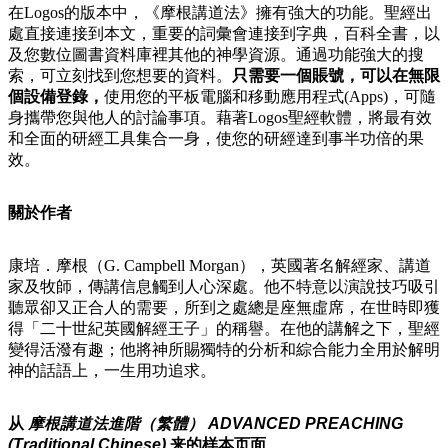
在Logos的版本中，《摩根講道法》擁有強大的功能。聖經出
處直接連接到本文，重要的詞彙會連接到字典，百科全書，以
及您數位圖書資料庫裡其他的神學資源。通過功能強大的搜
索，可立刻找到您想要的資料。
只需要一個賬號，可以在無限
個設備登錄，
使用您的平板電腦和移動應用程式(Apps)，可隨
身攜帶您與他人的討論事項。藉著Logos聖經軟體，將最有效
和全面的研經工具集合一身，使您的研經達到事半功倍的果
效。
關於作者
康培．摩根（G. Campbell Morgan），英國著名解經家、講道
家及牧師，傳講信息觸到人心深處。他不特意以演說技巧吸引
聽眾卻又正合人的需要，所到之處總是座無虛席，在世時即獲
得「二十世紀英國解經王子」的稱譽。在他的講解之下，聖經
變得活潑有趣；他將神所賜獨特的分析和綜合能力全用於解明
神的話語上，一生用功追求。
从
摩根講道法進階（繁體） ADVANCED PREACHING
(Traditional Chinese)
来的样本页面