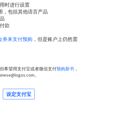
用时进行设置
站通用，包括其他语言产品
品
付款
金券来支付预购
，但是账户上仍然需
。
但希望用支付宝或者微信支付
预购新书
，
ese@logos.com。
设定支付宝