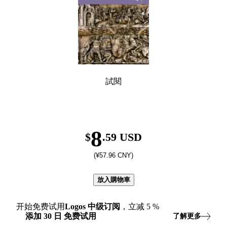
試閱
8
$
.59 USD
(¥57.96 CNY)
放入購物車
开始免费试用
Logos
中级订阅
，立减
5
%
添加
30
日
免费试用
了解更多