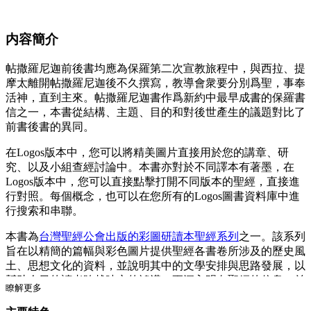
内容簡介
帖撒羅尼迦前後書均應為保羅第二次宣教旅程中，與西拉、提
摩太離開帖撒羅尼迦後不久撰寫，教導會衆要分別爲聖，事奉
活神，直到主來。帖撒羅尼迦書作爲新約中最早成書的保羅書
信之一，本書從結構、主題、目的和對後世產生的議題對比了
前書後書的異同。
在Logos版本中，您可以將精美圖片直接用於您的講章、研
究、以及小組查經討論中。本書亦對於不同譯本有著墨，在
Logos版本中，您可以直接點擊打開不同版本的聖經，直接進
行對照。每個概念，也可以在您所有的Logos圖書資料庫中進
行搜索和串聯。
本書為
台灣聖經公會出版的彩圖研讀本聖經系列
之一。該系列
旨在以精簡的篇幅與彩色圖片提供聖經各書卷所涉及的歷史風
土、思想文化的資料，並說明其中的文學安排與思路發展，以
幫助今日的讀者跨越時空的鴻溝，更深入明白聖經的信息，並
瞭解更多
對基督信仰的核心 – 耶穌基督，有準確而合宜的認識。該系列
所用的版本為聯合聖經公會主後1989年出版的新標點和合本聖