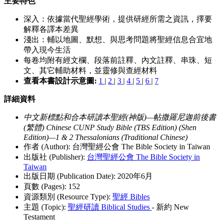
主要特色
經。
深入：依據當代聖經學術，提供研經所需之資訊，擇要
解釋各譯本差異
淺出：輔以地圖、默想、與思考問題將聖經信息合宜地
帶入現今生活
每卷均附有經文欄、段落前註釋、內文註釋、串珠、短
文、其它輔助材料，並靈修與查經材料
查看本書設計示意圖:
1
|
2
|
3
|
4
|
5
|
6
|
7
詳細資料
中文新標點和合本研讀本聖經(神版)—帖撒羅尼迦前後書
(繁體) Chinese CUNP Study Bible (TBS Edition) (Shen
Edition)—1 & 2 Thessalonians (Traditional Chinese)
作者 (Author): 台灣聖經公會 The Bible Society in Taiwan
出版社 (Publisher):
台灣聖經公會 The Bible Society in
Taiwan
出版日期 (Publication Date): 2020年6月
頁數 (Pages): 152
資源類別 (Resource Type):
聖經 Bibles
主題 (Topic):
聖經研讀 Biblical Studies
- 新約 New
Testament