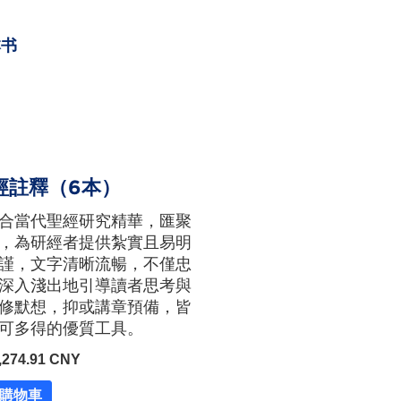
本书
經註釋（6本）
合當代聖經研究精華，匯聚
，為研經者提供紮實且易明
謹，文字清晰流暢，不僅忠
深入淺出地引導讀者思考與
修默想，抑或講章預備，皆
可多得的優質工具。
274.91 CNY
入購物車