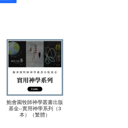
鮑會園牧師神學叢書出版
基金--實用神學系列（3
本）（繁體）