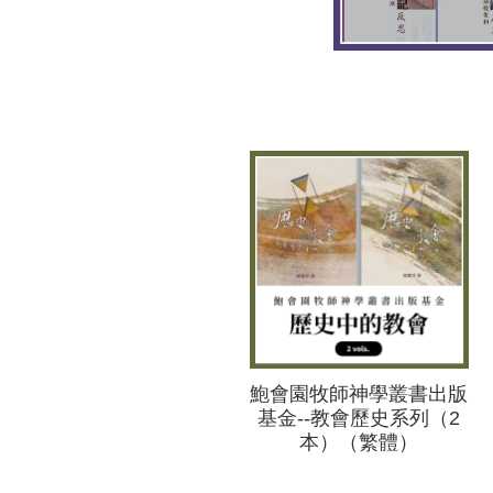
鮑會園牧師神學叢書出版
基金--教會歷史系列（2
本）（繁體）