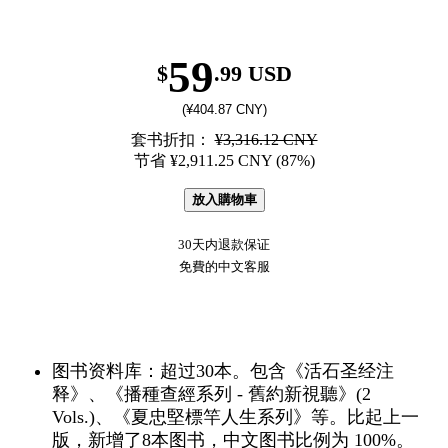
59
$
.99 USD
(¥404.87 CNY)
套书折扣：
¥3,316.12 CNY
节省 ¥2,911.25 CNY (87%)
放入購物車
30天内退款保证
免費的中文客服
图书资料库：超过30本。包含《活石圣经注
释》、《播種查經系列 - 舊約新視聽》(2
Vols.)、《夏忠堅標竿人生系列》等。比起上一
版，新增了8本图书，中文图书比例为 100%。