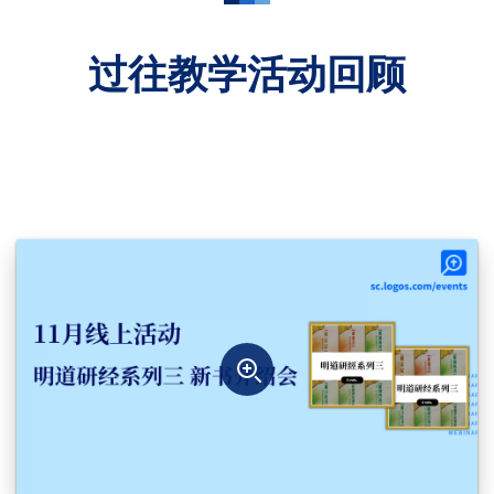
更多教学资源
过往教学活动回顾
关于Logos套装