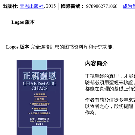
, 2015
出版社:
天恩出版社
國際書號：
9789862771068
成为
Logos 版本
Logos 版本
完全连接到您的图书资料库和研究功能。
內容簡介
正視聖經的真理，才能
驗都必須用聖經來驗證
都能在真理的基礎上領
作者有感於信徒多年來
以牧者之心，殷切提醒
作為。