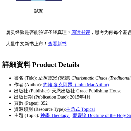
試閱
属灵经验是否能验证圣经真理？
阅读书评
，思考为何每个基
大量中文新书上市！
查看新书
.
詳細資料 Product Details
書名 (Title):
正視靈恩 (繁體) Charismatic Chaos (Traditional 
作者 (Author):
約翰‧麥克阿瑟（John MacArthur)
出版社 (Publisher): 天恩出版社 Grace Publishing House
出版日期 (Publication Date): 2015年4月
頁數 (Pages): 352
資源類別 (Resource Type):
主題式 Topical
主題 (Topic):
神學 Theology
-
聖靈論 Doctrine of the Holy Spi