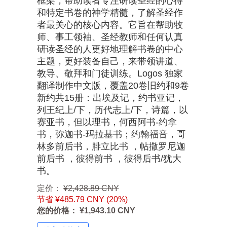
框架，帮助读者专注研读圣经的心得
和特定书卷的神学精髓，了解圣经作
者最关心的核心内容。它旨在帮助牧
师、事工领袖、圣经教师和任何认真
研读圣经的人更好地理解书卷的中心
主题，更好装备自己，来带领讲道、
教导、敬拜和门徒训练。Logos 独家
翻译制作中文版，覆盖20卷旧约和9卷
新约共15册：出埃及记，约书亚记，
列王纪上/下，历代志上/下，诗篇，以
赛亚书，但以理书，何西阿书-约拿
书，弥迦书-玛拉基书；约翰福音，哥
林多前后书，腓立比书 ，帖撒罗尼迦
前后书 ，彼得前书 ，彼得后书/犹大
书。
定价：
¥2,428.89 CNY
节省 ¥485.79 CNY (20%)
您的价格： ¥1,943.10 CNY