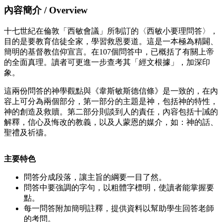
內容簡介 / Overview
十七世紀在倫敦「西敏會議」所制訂的〈西敏小要理問答〉，
目的是要教育信徒全家，學習救恩要道。這是一本極為精闢、
簡明的基督教信仰宣言。在107個問答中，已概括了有關上帝
的全面真理。讀者可更進一步查考其「經文根據」，加深印
象。
這兩份問答的神學觀點與《韋斯敏斯德信條》是一致的，在內
容上可分為兩個部分，第一部分的主題是神，包括神的特性，
神的創造及救贖。第二部分則談到人的責任，內容包括十誡的
解釋，信心及悔改的教義，以及人蒙恩的媒介，如：神的話、
聖禮及祈禱。
主要特色
問答分成段落，讓主旨的綱要一目了然。
問答中要強調的字句，以粗體字標明，使讀者能掌握要
點。
每一問答附加簡明註釋，提供資料以幫助學生回答老師
的考問。