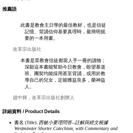
推薦語
此書是教會主日學的最佳教材，也是信徒
記憶、背誦信仰基要真理時，最簡明扼
要的一本用書。
改革宗出版社
本書是眾教會信徒都當人手一冊的讀物；
深願這本書能幫助今日教會，盼望慕道
班、團契均能採用甚至背誦，或用於教
導自己的兒女，定能獲益良多，榮神益
人。
趙中輝，改革宗出版社創辦人
詳細資料 / Product Details
書名 (Title):
西敏小要理問答--註解與經文根據
Westminster Shorter Catechism, with Commentary and