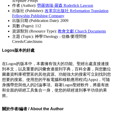
Scripture Proofs
作者 (Author):
勞羅德瑞·羅森 Roderlick Lawson
出版社 (Publisher):
改革宗出版社 Reformation Translation
Fellowship Publishing Company
出版日期 (Publication Date): 2009
頁數 (Pages): 112
資源類別 (Resource Type):
教會文獻 Church Documents
主題 (Topic): 神學Theology - 信條/要理問答
Creeds/Catechisms
Logos版本的好處
在Logos的版本中，本書擁有強大的功能。聖經出處直接連接
到本文，以及重要的詞彙會連接到字典，百科全書，與您數位
圖書資料庫裡豐富的其他資源。功能強大的搜索可立刻找到您
想要的搜索。使用您的平板電腦和移動應用程式(Apps)，可隨
身攜帶您與他人的討論事項。藉著Logos聖經軟件，將最有效
和全面的研經工具集合一身，使您的研經達到事半功倍的果
效。
關於作者/編者 / About the Author