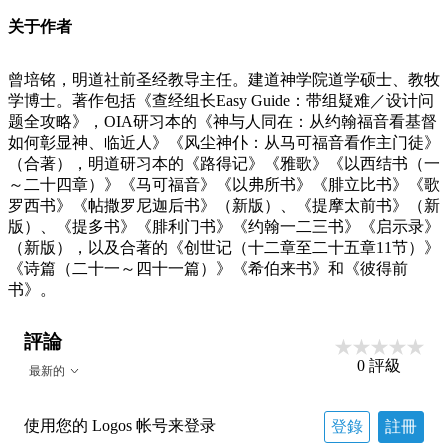
关于作者
曾培铭，明道社前圣经教导主任。建道神学院道学硕士、教牧
学博士。著作包括《查经组长Easy Guide：带组疑难／设计问
题全攻略》，OIA研习本的《神与人同在：从约翰福音看基督
如何彰显神、临近人》《风尘神仆：从马可福音看作主门徒》
（合著），明道研习本的《路得记》《雅歌》《以西结书（一
～二十四章）》《马可福音》《以弗所书》《腓立比书》《歌
罗西书》《帖撒罗尼迦后书》（新版）、《提摩太前书》（新
版）、《提多书》《腓利门书》《约翰一二三书》《启示录》
（新版），以及合著的《创世记（十二章至二十五章11节）》
《诗篇（二十一～四十一篇）》《希伯来书》和《彼得前
书》。
評論
0
評級
最新的
使用您的 Logos 帐号来登录
登錄
註冊