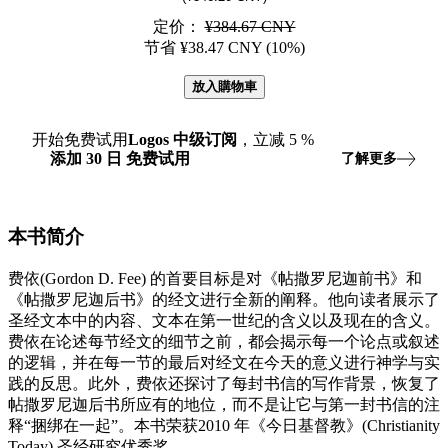
定价：
¥384.67 CNY
节省 ¥38.47 CNY (10%)
放入購物車
开始免费试用
Logos
中级订阅
，立减
5
%
添加
30
日
免费试用
了解更多
本书简介
费依(Gordon D. Fee) 的首要目标是对《帖撒罗尼迦前书》和
《帖撒罗尼迦后书》的经文进行全新的阐释。他向读者展示了
圣经文本中的内容、文本在第一世纪的含义以及现在的含义。
费依在论述每节经文的细节之前，都会揭示每一个论点或叙述
的逻辑，并在每一节的最后对经文在今天的意义进行神学与实
践的反思。此外，费依还探讨了每封书信的写作背景，恢复了
帖撒罗尼迦后书所应有的地位，而不是让它与第一封书信的注
释“捆绑在一起”。本书荣获2010 年《今日基督教》(Christianity
Today) 圣经研究优秀奖。