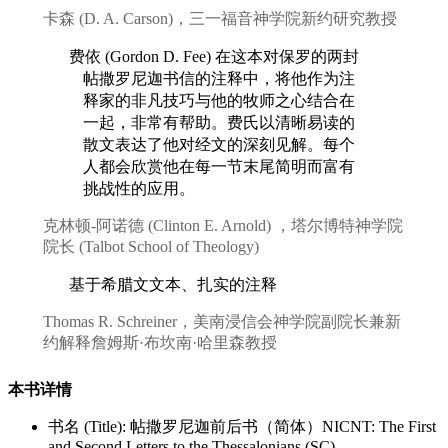
卡森 (D. A. Carson)，三一福音神学院新约研究教授
费依 (Gordon D. Fee) 在这本对保罗的两封
帖撒罗尼迦书信的注释中，将他作为注
释家的非凡技巧与他的牧师之心结合在
一起，非常有帮助。费氏以清晰易读的
散文表达了他对经文的深刻见解。每个
人都会欣赏他在每一节末尾简明而富有
挑战性的应用。
克林顿-阿诺德 (Clinton E. Arnold) ，塔尔博特神学院
院长 (Talbot School of Theology)
基于希腊文文本、扎实的注释
Thomas R. Schreiner，美南浸信会神学院副院长兼新
约解释詹姆斯·布坎南·哈里森教授
本书详情
书名 (Title): 帖撒罗尼迦前后书（简体）NICNT: The First
and Second Letters to the Thessalonians (SC)