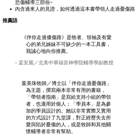
悲傷輔導三部份>
內含過來人的見證，如何透過這本書帶領人走過憂傷路
推薦語
《伴你走過優傷路》是牧者、領袖及有愛
心的弟兄姊妹不可缺少的一本工具書，
我誠心地向你推薦。
－孟安麗／北美中華福音神學院輔導學副教授
葉美珠牧師／博士以「伴你走過憂傷路」
為主題，撰寫兩本非常有用的書籍，
「帶領者指南」是寫給支持小組的帶領
者，也適用於個人；「學員本」是為參
加的學員設計的。她以非常實際又實用
的方式設計了九堂課，對正經歷失去所
愛與陷於憂傷的人，或是牧師和其他關
懷輔導者非常有幫助。