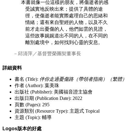
本書就像一位這樣的朋友，將傷逝者的感
受誠實地反映出來；提供了具體的途
徑，使傷逝者能實際處理自己的思緒和
情緒；還有來自聖經的人物，以及不久
前才走出憂傷的人，他們如雲的見證，
這些故事娓娓道出不同的人，在不同的
離別處境中，如何找到心靈的安息。
－邱清萍／基督豐榮團契董事長
詳細資料
書名 (Title):
伴你走過憂傷路（帶領者指南）（繁體）
作者 (Author): 葉美珠
出版社 (Publisher): 美國福音證主協會
出版日期 (Publication Date): 2022
頁數 (Pages): 295
資源類別 (Resource Type): 主題式 Topical
主題 (Topic): 輔導
Logos版本的好處