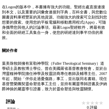
在Logos的版本中，本書擁有強大的功能。聖經出處直接連接
到本文，以及重要的詞彙會連接到字典，百科全書，與您數位
圖書資料庫裡豐富的其他資源。功能強大的搜索可立刻找到您
想要的搜索。使用您的平板電腦和移動應用程式(Apps)，可隨
身攜帶您與他人的討論事項。藉著Logos聖經軟件，將最有效
和全面的研經工具集合一身，使您的研經達到事半功倍的果
效。
關於作者
葉美珠牧師擁有富勒神學院（Fuller Theological Seminary）道
學碩士及教牧博士學位。曾在美國羅省基督教會牧會，並於台
灣靈糧神學院擔任神學及牧靈諮商專任教師及輔導主任。2007
年起，開始「伴你走過憂傷路」事工，並出版同名書籍。現任
基督豐榮團契靈命塑造事工主任，並持有屬靈導師證書及伊納
爵神操的屬靈導引證書，致力於靈命塑造與牧靈關懷。
評論
0
評級
最新的