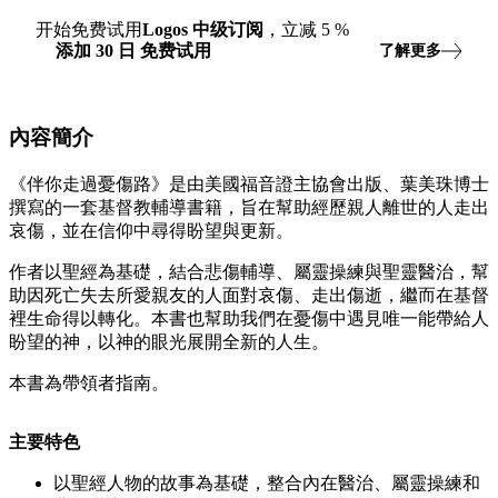
开始免费试用
Logos
中级订阅
，立减
5
%
添加
30
日
免费试用
了解更多
內容簡介
《伴你走過憂傷路》是由美國福音證主協會出版、葉美珠博士
撰寫的一套基督教輔導書籍，旨在幫助經歷親人離世的人走出
哀傷，並在信仰中尋得盼望與更新。
作者以聖經為基礎，結合悲傷輔導、屬靈操練與聖靈醫治，幫
助因死亡失去所愛親友的人面對哀傷、走出傷逝，繼而在基督
裡生命得以轉化。本書也幫助我們在憂傷中遇見唯一能帶給人
盼望的神，以神的眼光展開全新的人生。
本書為帶領者指南。
主要特色
以聖經人物的故事為基礎，整合內在醫治、屬靈操練和