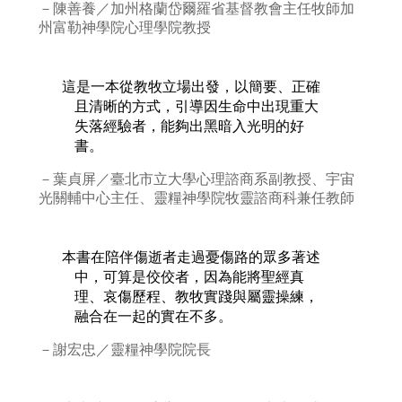
－陳善養／加州格蘭岱爾羅省基督教會主任牧師加
州富勒神學院心理學院教授
這是一本從教牧立場出發，以簡要、正確
且清晰的方式，引導因生命中出現重大
失落經驗者，能夠出黑暗入光明的好
書。
－葉貞屏／臺北市立大學心理諮商系副教授、宇宙
光關輔中心主任、靈糧神學院牧靈諮商科兼任教師
本書在陪伴傷逝者走過憂傷路的眾多著述
中，可算是佼佼者，因為能將聖經真
理、哀傷歷程、教牧實踐與屬靈操練，
融合在一起的實在不多。
－謝宏忠／靈糧神學院院長