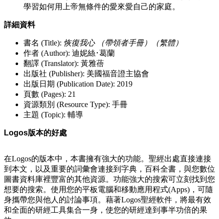
學習如何用上帝無條件的愛來愛自己的家庭。
詳細資料
書名 (Title):
恢復我心 （帶領者手冊）（繁體）
作者 (Author): 迪妮絲･葛蘭
翻譯 (Translator): 黃雅蓓
出版社 (Publisher): 美國福音證主協會
出版日期 (Publication Date): 2019
頁數 (Pages): 21
資源類別 (Resource Type): 手冊
主題 (Topic): 輔導
Logos版本的好處
在Logos的版本中，本書擁有強大的功能。聖經出處直接連接
到本文，以及重要的詞彙會連接到字典，百科全書，與您數位
圖書資料庫裡豐富的其他資源。功能強大的搜索可立刻找到您
想要的搜索。使用您的平板電腦和移動應用程式(Apps)，可隨
身攜帶您與他人的討論事項。藉著Logos聖經軟件，將最有效
和全面的研經工具集合一身，使您的研經達到事半功倍的果