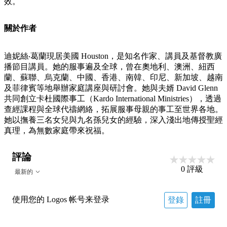
效。
關於作者
迪妮絲‧葛蘭現居美國 Houston，是知名作家、講員及基督教廣
播節目講員。她的服事遍及全球，曾在奧地利、澳洲、紐西
蘭、蘇聯、烏克蘭、中國、香港、南韓、印尼、新加坡、越南
及菲律賓等地舉辦家庭講座與研討會。她與夫婿 David Glenn
共同創立卡杜國際事工（Kardo International Ministries），透過
查經課程與全球代禱網絡，拓展服事母親的事工至世界各地。
她以撫養三名女兒與九名孫兒女的經驗，深入淺出地傳授聖經
真理，為無數家庭帶來祝福。
評論
0
評級
最新的
使用您的 Logos 帐号来登录
登錄
註冊