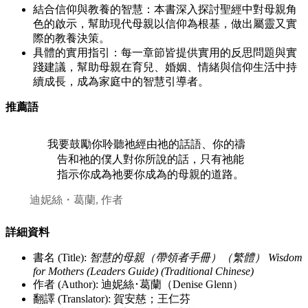
結合信仰與教養的智慧：本書深入探討聖經中對母親角
色的啟示，幫助現代母親以信仰為根基，做出屬靈又實
際的教養決策。
具體的實用指引：每一章節皆提供實用的反思問題與實
踐建議，幫助母親在育兒、婚姻、情緒與信仰生活中持
續成長，成為家庭中的智慧引導者。
推薦語
我要鼓勵你聆聽祂經由祂的話語、你的禱
告和祂的僕人對你所說的話，只有祂能
指示你成為祂要你成為的母親的道路。
迪妮絲・葛蘭, 作者
詳細資料
書名 (Title):
智慧的母親（帶領者手冊）（繁體） Wisdom
for Mothers (Leaders Guide) (Traditional Chinese)
作者 (Author): 迪妮絲･葛蘭（Denise Glenn）
翻譯 (Translator): 賀安慈；王仁芬