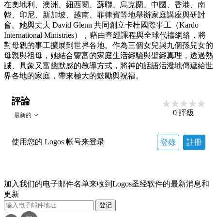
在奧地利、澳洲、紐西蘭、蘇聯、烏克蘭、中國、香港、南
韓、印尼、新加坡、越南、菲律賓等地舉辦家庭講座與研討
會。她與丈夫 David Glenn 共同創立卡杜國際事工（Kardo
International Ministries），藉由查經課程與全球代禱網絡，將
對母親的事工擴展到世界各地。作為三個女兒與九個孫兒女的
母親與祖母，她結合豐富的家庭生活經驗與聖經真理，透過熱
誠、具象又富幽默感的教導方式，將神的話語活潑地傳遞給世
界各地的家庭，帶來極大的鼓勵與祝福。
評論
0
評級
最新的
使用您的 Logos 帐号来登录
登錄
註冊
加入我们的电子邮件名单来收到Logos圣经软件的最新消息和
更新
登记