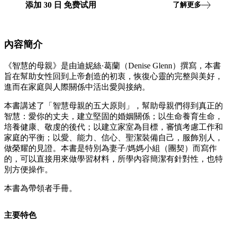
添加
30
日
免费试用
了解更多
內容簡介
《智慧的母親》是由迪妮絲·葛蘭（Denise Glenn）撰寫，本書
旨在幫助女性回到上帝創造的初衷，恢復心靈的完整與美好，
進而在家庭與人際關係中活出愛與接納。
本書講述了「智慧母親的五大原則」，幫助母親們得到真正的
智慧：愛你的丈夫，建立堅固的婚姻關係；以生命養育生命，
培養健康、敬虔的後代；以建立家室為目標，審慎考慮工作和
家庭的平衡；以愛、能力、信心、聖潔裝備自己，服飾別人，
做榮耀的見證。本書是特別為妻子/媽媽小組（團契）而寫作
的，可以直接用來做學習材料，所學內容簡潔有針對性，也特
別方便操作。
本書為帶領者手冊。
主要特色