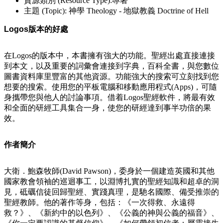
資源類別 (Resource Type):專著
主題 (Topic): 神學 Theology - 地獄教義 Doctrine of Hell
Logos版本的好處
在Logos的版本中，本書擁有強大的功能。聖經出處直接連接
到本文，以及重要的詞彙會連接到字典，百科全書，與您數位
圖書資料庫里豐富的其他資源。功能強大的搜索可立刻找到您
想要的搜索。使用您的平板電腦和移動應用程式(Apps)，可隨
身攜帶您與他人的討論事項。借着Logos聖經軟件，將最有效
和全面的研經工具集合一身，使您的研經達到事半功倍的果
效。
作者簡介
大衛．鮑森牧師(David Pawson)，委身於一個建造英國和其他
國家教會領袖的巡迴事工，以淵博扎實的聖經知識和超卓的洞
見，砥礪信徒回歸聖經、實踐真理，是馳名國際、備受推崇的
聖經教師。他的著作等身，包括：《一次得救、永遠得
救？》、《新約中的以色列》、《公義的神與公義的福音》、