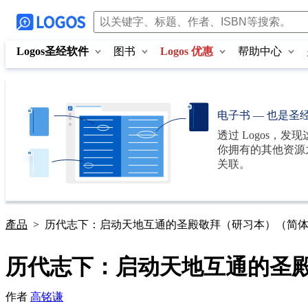
Logos圣经软件
图书
Logos 优惠
帮助中心
电子书 — 也是圣
透过
Logos
，发现
你拥有的其他资源
关联。
產品
>
历代志下：启动天地互通的圣殿敬拜（研习本）（简
历代志下：启动天地互通的圣
作者
高铭谦