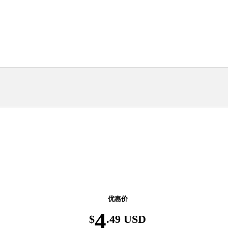
返校季优惠！精选图书低至6折，8月31日前有
效。
优惠价
4
$
.49 USD