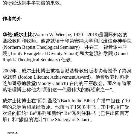
的研经达到事半功倍的果效。
作者简介
华伦·威尔士比
(Warren W. Wiersbe, 1929 – 2019)是国际知名的
圣经教师和牧师。他曾就读于印第安纳大学和北浸信会神学院
(Northern Baptist Theological Seminary)，并在三一福音派神学
院 (Trinity Evangelical Divinity School) 和大急流神学院 (Grand
Rapids Theological Seminary) 任教。
2002年，威尔士比博士被福音派基督教出版者协会授予了终身
成就奖 (Jordon Lifetime Achievement Award)。他曾牧养过包括
芝加哥穆迪教堂(Moody Church) 在内的三座教会。著名布道家
葛培理博士称他为“我们这一代最伟大的解经家之一”。
威尔士比博士在“回到圣经”(Back to the Bible) 广播中担任了10
年的总导演和圣经教师。他撰写了150多本书，其中包括广受
欢迎的旧约“ Be”系列和新约“ Be”系列注释书（已售出四百万
册）和“撒但的诡计”(The Strategy of Satan) 。