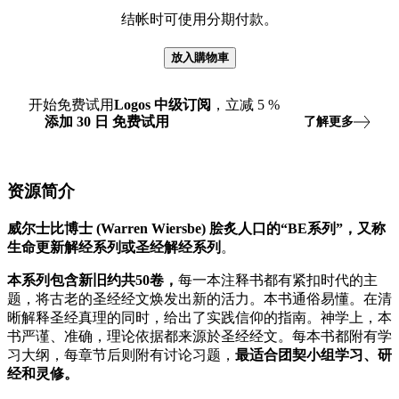
结帐时可使用分期付款。
放入購物車
开始免费试用
Logos
中级订阅
，立减
5
%
添加
30
日
免费试用
了解更多
资源简介
威尔士比博士 (Warren Wiersbe) 脍炙人口的“BE系列”，又称
生命更新解经系列或圣经解经系列
。
本系列包含新旧约共50卷，
每一本注释书都有紧扣时代的主
题，将古老的圣经经文焕发出新的活力。本书通俗易懂。在清
晰解释圣经真理的同时，给出了实践信仰的指南。神学上，本
书严谨、准确，理论依据都来源於圣经经文。每本书都附有学
习大纲，每章节后则附有讨论习题，
最适合团契小组学习、研
经和灵修。