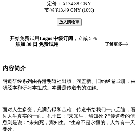
定价：
¥134.88 CNY
节省 ¥13.49 CNY (10%)
放入購物車
开始免费试用
Logos
中级订阅
，立减
5
%
添加
30
日
免费试用
了解更多
内容简介
明道研经系列由香港明道社出版，涵盖新、旧约经卷12册，由
研经本和研习本组成。本册是传道书的注解。
面对人生多变，充满劳碌和苦难，传道书给我们一点启迪，看
见人生真实的一面。孔子曰：“未知生，焉知死？”传道者的信
息则是说：“未知死，焉知生。”生命不是永恒的，人终有一天
要死。